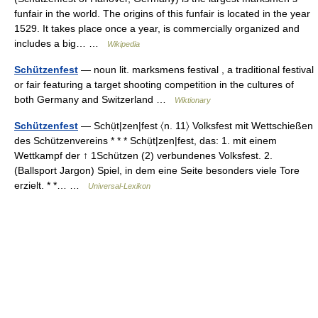
funfair in the world. The origins of this funfair is located in the year
1529. It takes place once a year, is commercially organized and
includes a big… …
Wikipedia
Schützenfest
— noun lit. marksmens festival , a traditional festival
or fair featuring a target shooting competition in the cultures of
both Germany and Switzerland …
Wiktionary
Schützenfest
— Schụ̈t|zen|fest 〈n. 11〉 Volksfest mit Wettschießen
des Schützenvereins * * * Schụ̈t|zen|fest, das: 1. mit einem
Wettkampf der ↑ 1Schützen (2) verbundenes Volksfest. 2.
(Ballsport Jargon) Spiel, in dem eine Seite besonders viele Tore
erzielt. * *… …
Universal-Lexikon