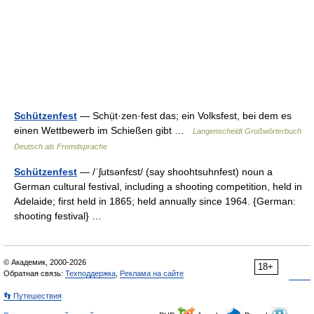
Schützenfest
— Schụ̈t·zen·fest das; ein Volksfest, bei dem es
einen Wettbewerb im Schießen gibt …
Langenscheidt Großwörterbuch
Deutsch als Fremdsprache
Schützenfest
— /ˈʃutsənfɛst/ (say shoohtsuhnfest) noun a
German cultural festival, including a shooting competition, held in
Adelaide; first held in 1865; held annually since 1964. {German:
shooting festival} …
© Академик, 2000-2026
18+
Обратная связь:
Техподдержка
,
Реклама на сайте
👣 Путешествия