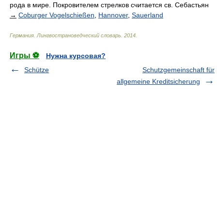
рода в мире. Покровителем стрелков считается св. Себастьян
→
Coburger Vogelschießen
,
Hannover
,
Sauerland
Германия. Лингвострановедческий словарь
.
2014
.
Игры ⚽
Нужна курсовая?
Schütze
Schutzgemeinschaft für
allgemeine Kreditsicherung